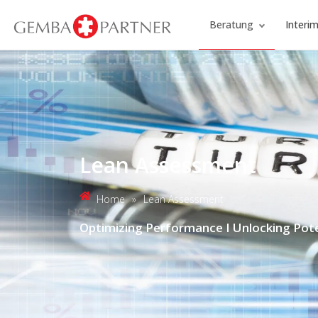
Beratung
Inter
Lean Assessment
Home
»
Lean Assessment
Optimizing Performance I Unlocking Pote