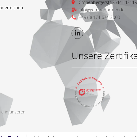
Cronenbergerstr.254c I 4211
r erreichen.
info@gembapartner.de
+49 (0) 174 674 3000
Unsere Zertifik
ie in unseren