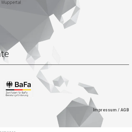
9 Wuppertal
ate
Impressum / AGB