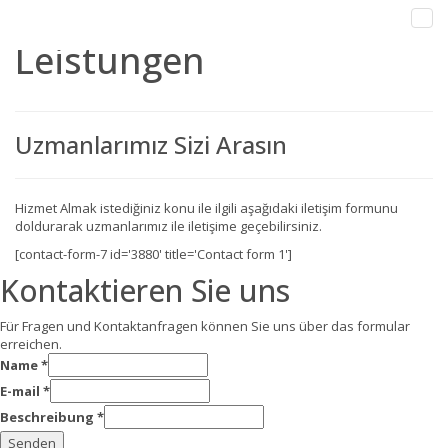
Leistungen
Uzmanlarımız Sizi Arasın
Hizmet Almak istediğiniz konu ile ilgili aşağıdaki iletişim formunu
doldurarak uzmanlarımız ile iletişime geçebilirsiniz.
[contact-form-7 id='3880' title='Contact form 1']
Kontaktieren Sie uns
Für Fragen und Kontaktanfragen können Sie uns über das formular
erreichen.
Name
*
E-mail
*
Beschreibung
*
Senden