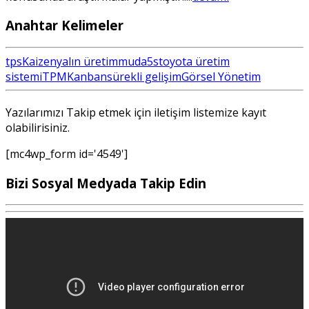
Anahtar Kelimeler
tps
Kaizen
yalın üretim
muda
5s
toyota üretim
sistemi
TPM
Kanban
sürekli gelişim
Görsel Yönetim
Yazılarımızı Takip etmek için iletişim listemize kayıt
olabilirisiniz.
[mc4wp_form id='4549']
Bizi Sosyal Medyada Takip Edin