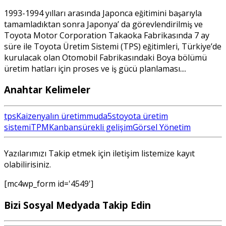
1993-1994 yılları arasında Japonca eğitimini başarıyla
tamamladıktan sonra Japonya’ da görevlendirilmiş ve
Toyota Motor Corporation Takaoka Fabrikasında 7 ay
süre ile Toyota Üretim Sistemi (TPS) eğitimleri, Türkiye’de
kurulacak olan Otomobil Fabrikasındaki Boya bölümü
üretim hatları için proses ve iş gücü planlaması....
Anahtar Kelimeler
tps
Kaizen
yalın üretim
muda
5s
toyota üretim
sistemi
TPM
Kanban
sürekli gelişim
Görsel Yönetim
Yazılarımızı Takip etmek için iletişim listemize kayıt
olabilirisiniz.
[mc4wp_form id='4549']
Bizi Sosyal Medyada Takip Edin